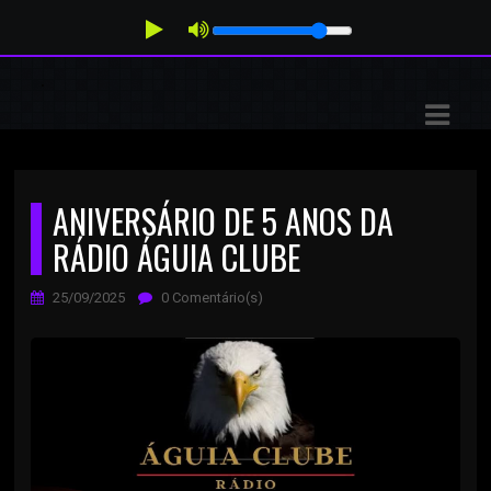
ASTS
IAS
IA
ANIVERSÁRIO DE 5 ANOS DA
DOS
RÁDIO ÁGUIA CLUBE
RAMAÇÃO
25/09/2025
0 Comentário(s)
TOS
E
E
ATO